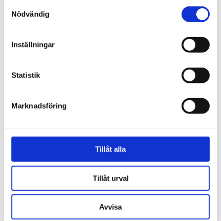
Samtyckesval
Smide
Nödvändig
Gjutgods och stränggjutgods
Inställningar
Stång & Rör
Statistik
Ädelmetaller
Marknadsföring
Bearbetat
Skuren plåt & legoarbete
Tillåt alla
Bandstål
Tillåt urval
Fjäderband
Avvisa