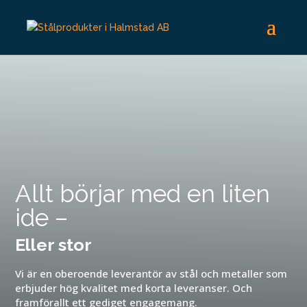
Allt börjar med en liten
ide –
Eller stor
Vi är en oberoende leverantör av stål och metaller som
erbjuder hög kvalitet med korta leveranser. Och
framförallt ett gediget engagemang.