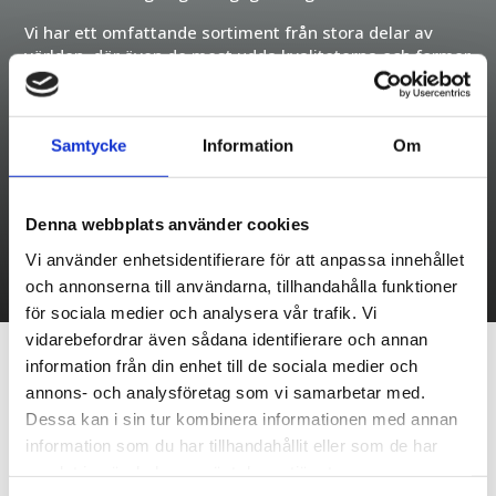
Vi har ett omfattande sortiment från stora delar av
världen, där även de mest udda kvaliteterna och former
är möjliga att lösa.​
Samtycke
Information
Om
Våra produkter
Denna webbplats använder cookies
Vi använder enhetsidentifierare för att anpassa innehållet
och annonserna till användarna, tillhandahålla funktioner
för sociala medier och analysera vår trafik. Vi
vidarebefordrar även sådana identifierare och annan
information från din enhet till de sociala medier och
annons- och analysföretag som vi samarbetar med.
Våra tjänster
Dessa kan i sin tur kombinera informationen med annan
information som du har tillhandahållit eller som de har
samlat in när du har använt deras tjänster.