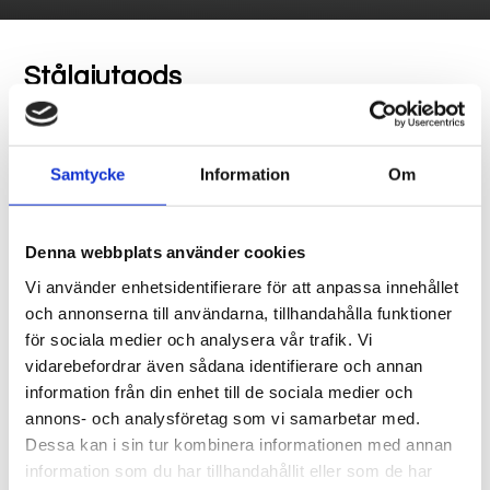
Stålgjutgods
Gjutning är i de flesta fall en mer ekonomisk lösning än en
svetsad konstruktion.
Samtycke
Information
Om
Stålprodukter i Halmstad AB har mer än 15 års erfarenhet av
att sälja gjutgods och smide.
Vi erbjuder leveranser av järn-, stål-, aluminium- och
Denna webbplats använder cookies
bronsgjutgods till konkurrenskraftiga priser från 0,1 kg till
30 ton inklusive bearbetning och ytbehandling om så önskas.
Vi använder enhetsidentifierare för att anpassa innehållet
Läs mer om bearbetning och ytbehandling i produktgruppen
och annonserna till användarna, tillhandahålla funktioner
Bearbetat.
för sociala medier och analysera vår trafik. Vi
vidarebefordrar även sådana identifierare och annan
Vår styrka ligger i vårt långa och breda samarbete med
leverantörer i Europa och Asien.​
information från din enhet till de sociala medier och
annons- och analysföretag som vi samarbetar med.
Dessa kan i sin tur kombinera informationen med annan
information som du har tillhandahållit eller som de har